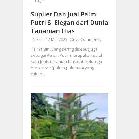
Tags:
Suplier Dan Jual Palm
Putri Si Elegan dari Dunia
Tanaman Hias
-
Senin, 12 Mei 2025
No Comments
Palm Putri, yang sering disebut juga
sebagai Palem Putri, merupakan salah
satu jenis tanaman hias dari keluarga
Arecaceae (palem-paleman) yang
cukup...