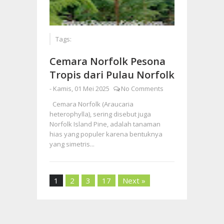
Tags:
Cemara Norfolk Pesona
Tropis dari Pulau Norfolk
-
Kamis, 01 Mei 2025
No Comments
Cemara Norfolk (Araucaria
heterophylla), sering disebut juga
Norfolk Island Pine, adalah tanaman
hias yang populer karena bentuknya
yang simetris...
1
2
3
17
Next »