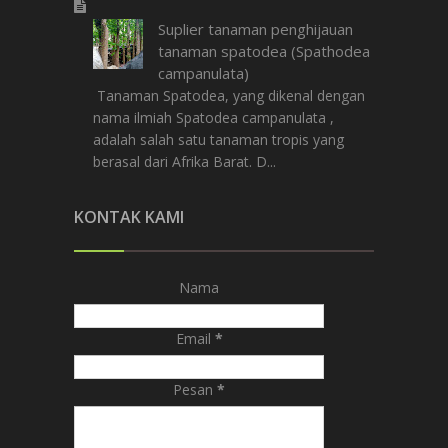
Suplier tanaman penghijauan
tanaman spatodea (Spathodea
campanulata)
Tanaman Spatodea, yang dikenal dengan
nama ilmiah Spatodea campanulata ,
adalah salah satu tanaman tropis yang
berasal dari Afrika Barat. D...
KONTAK KAMI
Nama
Email
*
Pesan
*