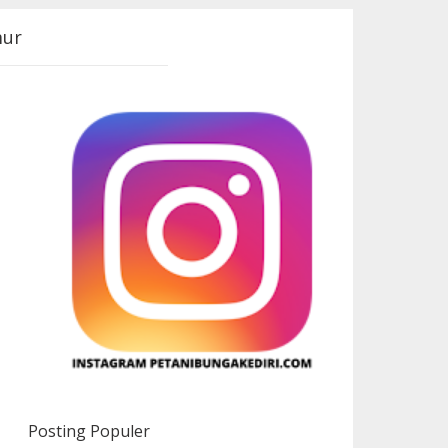
mur
hasiat
Posting Populer