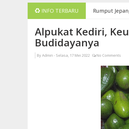
Rumput Jepang 
INFO TERBARU
Suplier dan Ju
Alpukat Kediri, Ke
Budidayanya
Pinang Merah 
By
Admin
-
Selasa, 17 Mei 2022
No Comments
Tanaman Kanti