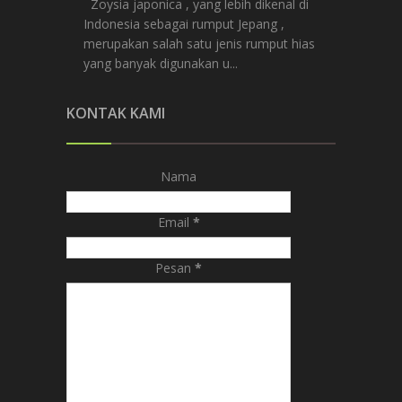
Zoysia japonica , yang lebih dikenal di
Indonesia sebagai rumput Jepang ,
merupakan salah satu jenis rumput hias
yang banyak digunakan u...
KONTAK KAMI
Nama
Email
*
Pesan
*